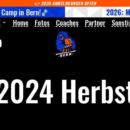
👉
2026 ANMELDGUNGEN OFFEN
 Camp in Bern!🏀
2026: 
E
Home
Fotos
Coaches
Partner
Sonsti
p
2024 Herbs