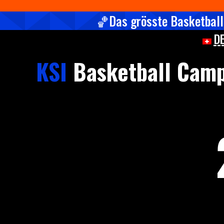
🏀Das grösste Basketball
D
KSI
Basketball Cam